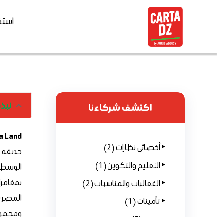
استق
نبذة
اكتشف شركاءنا
a Land
أخصائي نظارات (2)
حديقة ت
التعليم والتكوين (1)
الوسطى،
بمغامرات
الفعاليات والمناسبات (2)
المصرية
تأمينات (1)
ومجموعة