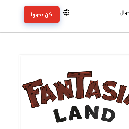
تصال
كن عضوا