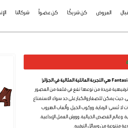
بال
العروض
كن شريكًا
كن عضواً
شركائنا
الإ
Fantasi
هي التجربة العائلية المثالية في الجزائر
!
رفيهية فريدة من نوعها تقع في قلعة من العصور
 حيث يمكن للصغار والكبار على حد سواء الاستمتاع
 لا تُنسى: الرماية، وركوب الخيل، وألعاب الهروب
، وعالم القصص الخيالية، وورش العمل الإبداعية،
 متنوعة من وسائل الترفيه.